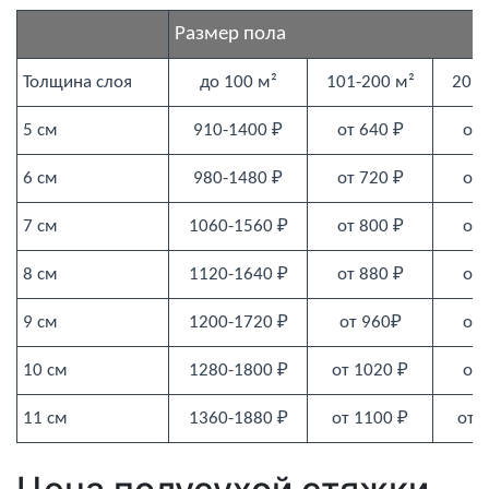
Размер пола
Толщина слоя
до 100 м²
101-200 м²
201-
5 см
910-1400 ₽
от 640 ₽
от 
6 см
980-1480 ₽
от 720 ₽
от 
7 см
1060-1560 ₽
от 800 ₽
от 
8 см
1120-1640 ₽
от 880 ₽
от 
9 см
1200-1720 ₽
от 960₽
от 
10 см
1280-1800 ₽
от 1020 ₽
от 
11 см
1360-1880 ₽
от 1100 ₽
от 