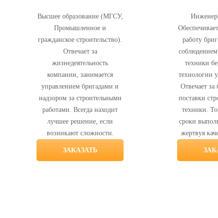
Высшее образование (МГСУ,
Инженер-
Промышленное и
Обеспечивае
гражданское строительство).
работу бриг
Отвечает за
соблюдением
жизнедеятельность
техники бе
компании, занимается
технологии у
управлением бригадами и
Отвечает за
надзором за строительными
поставки стр
работами. Всегда находит
техники. То
лучшее решение, если
сроки выполн
возникают сложности.
жертвуя кач
ЗАКАЗАТЬ
ЗАК